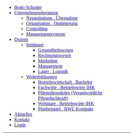
Bodo Schuster
Unternehmensberatung
Neugründung . Übernahme
Organisation . Optimierung
Controlling
Managementsysteme
Dozent
Seminare
Gesundheitswesen
Rechnungswesen
Marketing
Management
Lager . Logistik
Weiterbildungen
Betriebswirtschaft . Bachelor
Fachwirte . Betriebswirte IHK
Pflegedienstleiter (Verantwortliche
Pflegefachkraft)
Webinare . Betriebswirte IHK
Planbeispiel . BWL Kompakt
Aktuelles
Kontakt
Login