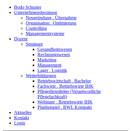
Bodo Schuster
Unternehmensberatung
Neugründung . Übernahme
Organisation . Optimierung
Controlling
Managementsysteme
Dozent
Seminare
Gesundheitswesen
Rechnungswesen
Marketing
Management
Lager . Logistik
Weiterbildungen
Betriebswirtschaft . Bachelor
Fachwirte . Betriebswirte IHK
Pflegedienstleiter (Verantwortliche
Pflegefachkraft)
Webinare . Betriebswirte IHK
Planbeispiel . BWL Kompakt
Aktuelles
Kontakt
Login